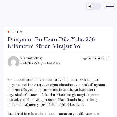
Skip
to
content
EĞITIM
Dünyanın En Uzun Düz Yolu: 256
Kilometre Süren Virajsız Yol
Dünyanın
By
Ahmet Yılmaz
yorumlar kapalı
En
13 Mayıs 2026
1 Min Read
Uzun
Düz
Yolu:
Suudi Arabistan’da yer alan Otoyol 10, tam 256 kilometre
256
boyunca tek bir viraj veya eğim olmadan uzanarak dünyanın
Kilometre
Süren
en uzun düz yolu olma unvanını kazandı. Bu özellikleri
Virajsız
sayesinde Guinness Rekorlar Kitabı’na girmeyi başaran
Yol
otoyol, çöl iklimi ve aşırı sıcaklıklar altında inşa edilmiş
için
olmasına rağmen yapısal bütünlüğünü koruyor.
Kral Fahd için özel olarak tasarlanan bu yol, dünyanın en