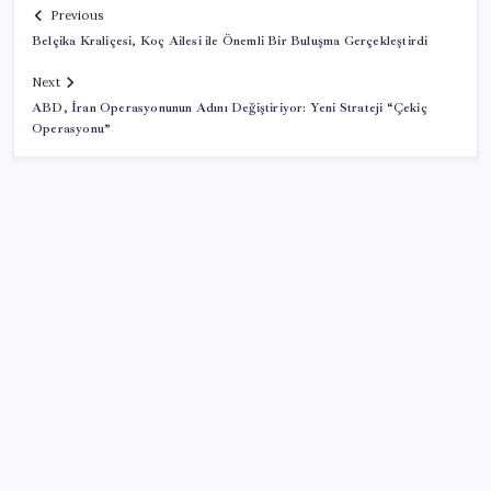
Previous
Belçika Kraliçesi, Koç Ailesi ile Önemli Bir Buluşma Gerçekleştirdi
Next
ABD, İran Operasyonunun Adını Değiştiriyor: Yeni Strateji “Çekiç
Operasyonu”
SON YAZILAR
Konutlar Ekim 2026’da tamam
Airbnb, ürün geliştirme süreçlerinde yapay zekayı
kullanıyor