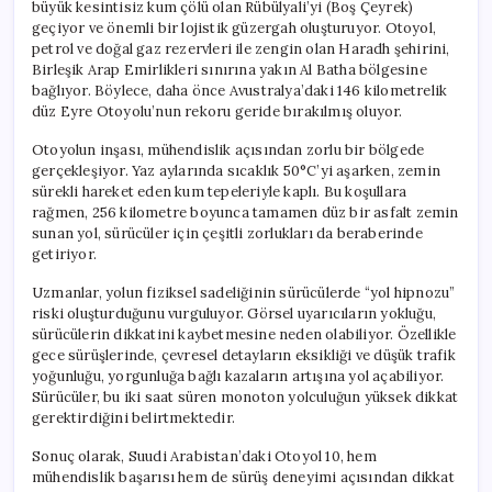
büyük kesintisiz kum çölü olan Rübülyali’yi (Boş Çeyrek)
geçiyor ve önemli bir lojistik güzergah oluşturuyor. Otoyol,
petrol ve doğal gaz rezervleri ile zengin olan Haradh şehirini,
Birleşik Arap Emirlikleri sınırına yakın Al Batha bölgesine
bağlıyor. Böylece, daha önce Avustralya’daki 146 kilometrelik
düz Eyre Otoyolu’nun rekoru geride bırakılmış oluyor.
Otoyolun inşası, mühendislik açısından zorlu bir bölgede
gerçekleşiyor. Yaz aylarında sıcaklık 50°C’yi aşarken, zemin
sürekli hareket eden kum tepeleriyle kaplı. Bu koşullara
rağmen, 256 kilometre boyunca tamamen düz bir asfalt zemin
sunan yol, sürücüler için çeşitli zorlukları da beraberinde
getiriyor.
Uzmanlar, yolun fiziksel sadeliğinin sürücülerde “yol hipnozu”
riski oluşturduğunu vurguluyor. Görsel uyarıcıların yokluğu,
sürücülerin dikkatini kaybetmesine neden olabiliyor. Özellikle
gece sürüşlerinde, çevresel detayların eksikliği ve düşük trafik
yoğunluğu, yorgunluğa bağlı kazaların artışına yol açabiliyor.
Sürücüler, bu iki saat süren monoton yolculuğun yüksek dikkat
gerektirdiğini belirtmektedir.
Sonuç olarak, Suudi Arabistan’daki Otoyol 10, hem
mühendislik başarısı hem de sürüş deneyimi açısından dikkat