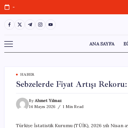
Skip
-
to
content
https://www.facebook.com/
https://twitter.com/
https://t.me/
https://www.instagram.com/
https://youtube.com/
ANA SAYFA
E
HABER
Sebzelerde Fiyat Artışı Rekoru:
By
Ahmet Yılmaz
14 Mayıs 2026
1 Min Read
Türkiye İstatistik Kurumu (TÜİK), 2026 yılı Nisan a