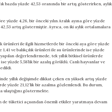
Yüzde
llık bazda yüzde 42,53 oranında bir artış gösterirken, aylık
100’ün
Üzerine
Çıktı
re yüzde 4,26, bir önceki yılın Aralık ayına göre yüzde
için
42,53 artış göstermiştir. Ayrıca, on iki aylık ortalamalara
 ürünleri ile ilgili hizmetlerde bir önceki aya göre yüzde
 1,41 ve balıkçılık ürünleri ile su ürünlerinde ise yüzde
yapılan değerlendirmede, tek yıllık bitkisel ürünlerde
e ise yüzde 5,58’lik bir azalış görüldü. Canlı hayvanlar ve
edildi.
nde yıllık değişimde dikkat çeken en yüksek artış yüzde
lerde yüzde 21,12’lik bir azalma gözlemlendi. Bu durum,
ra ulaştığını göstermekte.
m de tüketici açısından önemli etkiler yaratmaya devam