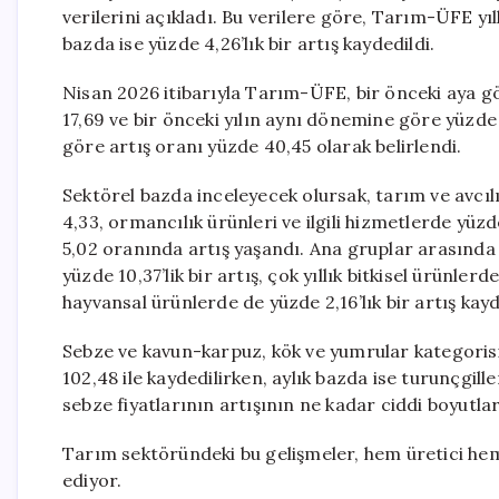
verilerini açıkladı. Bu verilere göre, Tarım-ÜFE yı
bazda ise yüzde 4,26’lık bir artış kaydedildi.
Nisan 2026 itibarıyla Tarım-ÜFE, bir önceki aya gö
17,69 ve bir önceki yılın aynı dönemine göre yüzde 
göre artış oranı yüzde 40,45 olarak belirlendi.
Sektörel bazda inceleyecek olursak, tarım ve avcılık
4,33, ormancılık ürünleri ve ilgili hizmetlerde yüzde
5,02 oranında artış yaşandı. Ana gruplar arasında 
yüzde 10,37’lik bir artış, çok yıllık bitkisel ürünlerd
hayvansal ürünlerde de yüzde 2,16’lık bir artış kayd
Sebze ve kavun-karpuz, kök ve yumrular kategorisi
102,48 ile kaydedilirken, aylık bazda ise turunçgil
sebze fiyatlarının artışının ne kadar ciddi boyutla
Tarım sektöründeki bu gelişmeler, hem üretici he
ediyor.