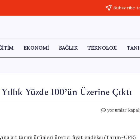
Subscribe t
ĞİTİM
EKONOMİ
SAĞLIK
TEKNOLOJİ
TANI
 Yıllık Yüzde 100’ün Üzerine Çıktı
Sebzelerde
yorumlar kapal
Fiyat
Artışı
Rekoru:
Yıllık
yına ait tarım ürünleri üretici fiyat endeksi (Tarım-ÜFE)