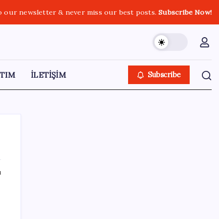
o our newsletter & never miss our best posts.
Subscribe Now!
TIM
İLETİŞİM
Subscribe
ı
SON YAZILAR
Ömrü kısaltan 3 sessiz tehlike!
Çocuklarımız bizden daha kısa mı