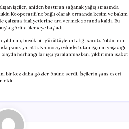
Anında
lışan işçiler, aniden bastıran sağanak yağış sırasında
Hayatlarını
onuklu Kooperatifi’ne bağlı olarak ormanda kesim ve bakım
Kılpayı
yle çalışma faaliyetlerine ara vermek zorunda kaldı. Bu
Kurtardılar
onuyla görüntülemeye başladı.
için
yıldırım, büyük bir gürültüyle ortalığı sarstı. Yıldırımın
ında panik yarattı. Kamerayı elinde tutan işçinin yaşadığı
i olayda herhangi bir işçi yaralanmazken, yıldırımın isabet
ğini bir kez daha gözler önüne serdi. İşçilerin şans eseri
n oldu.