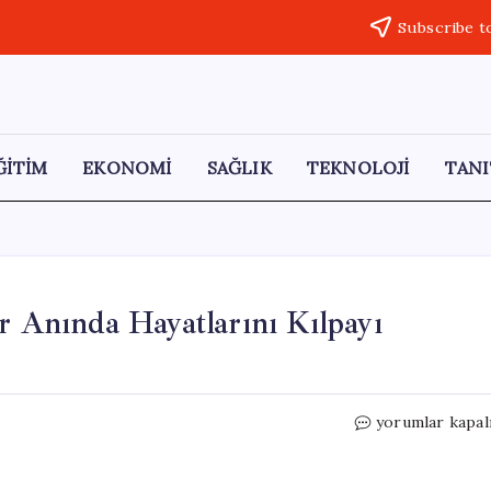
Subscribe t
ĞİTİM
EKONOMİ
SAĞLIK
TEKNOLOJİ
TANI
r Anında Hayatlarını Kılpayı
Yıldırım
yorumlar kapal
Dehşeti:
İşçiler
Yağmur