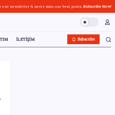
o our newsletter & never miss our best posts.
Subscribe Now!
TIM
İLETİŞİM
Subscribe
SON YAZILAR
ı
Ömrü kısaltan 3 sessiz tehlike!
Çocuklarımız bizden daha kısa mı