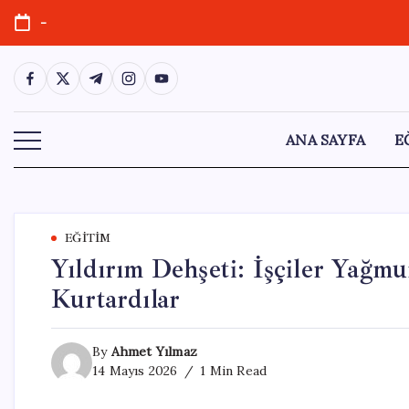
Skip
-
to
content
https://www.facebook.com/
https://twitter.com/
https://t.me/
https://www.instagram.com/
https://youtube.com/
ANA SAYFA
E
EĞITIM
Yıldırım Dehşeti: İşçiler Yağmu
Kurtardılar
By
Ahmet Yılmaz
14 Mayıs 2026
1 Min Read