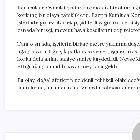
Karabük’ün Ovacık ilçesinde ormanlık bir alanda ça
korkunç bir olaya tanıklık etti. Bartın Kumluca K
işlerinde görev alan ekip, şiddetli yağmurun etkisi
esnada bir işçi, mevcut hava koşullarını cep telef
Tam o sırada, işçilerin birkaç metre yakınına düşen 
ağaçta yarattığı ışık patlaması ve ses, işçiler aras
korku dolu anlar, saniye saniye kaydedildi. Neyse k
ettiği ağaçta maddi hasar meydana geldi.
Bu olay, doğal afetlerin ne denli tehlikeli olabilece
kurtulması, bu anların hafızalarda kalmasına nede